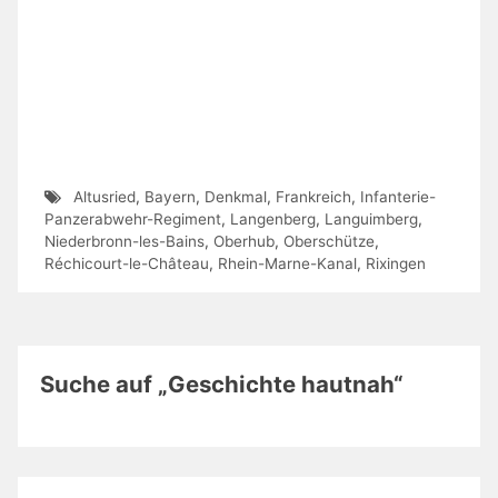
Altusried
,
Bayern
,
Denkmal
,
Frankreich
,
Infanterie-
Panzerabwehr-Regiment
,
Langenberg
,
Languimberg
,
Niederbronn-les-Bains
,
Oberhub
,
Oberschütze
,
Réchicourt-le-Château
,
Rhein-Marne-Kanal
,
Rixingen
Suche auf „Geschichte hautnah“