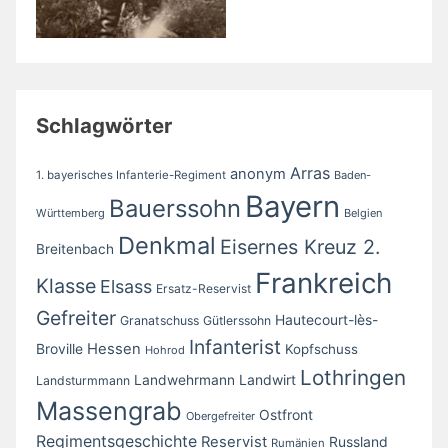
Schlagwörter
Arras
anonym
1. bayerisches Infanterie-Regiment
Baden-
Bayern
Bauerssohn
Württemberg
Belgien
Denkmal
Eisernes Kreuz 2.
Breitenbach
Frankreich
Klasse
Elsass
Ersatz-Reservist
Gefreiter
Hautecourt-lès-
Granatschuss
Gütlerssohn
Infanterist
Broville
Hessen
Kopfschuss
Hohrod
Lothringen
Landwirt
Landwehrmann
Landsturmmann
Massengrab
Ostfront
Obergefreiter
Regimentsgeschichte
Reservist
Russland
Rumänien