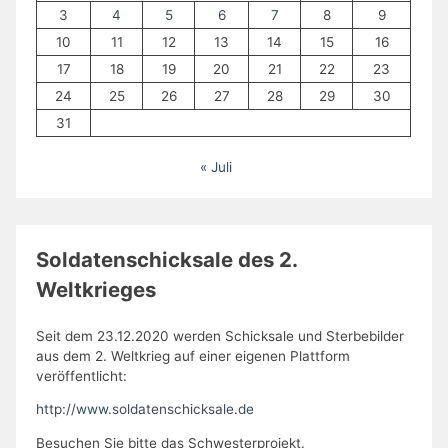
3
4
5
6
7
8
9
10
11
12
13
14
15
16
17
18
19
20
21
22
23
24
25
26
27
28
29
30
31
« Juli
Soldatenschicksale des 2.
Weltkrieges
Seit dem 23.12.2020 werden Schicksale und Sterbebilder
aus dem 2. Weltkrieg auf einer eigenen Plattform
veröffentlicht:
http://www.soldatenschicksale.de
Besuchen Sie bitte das Schwesterprojekt.