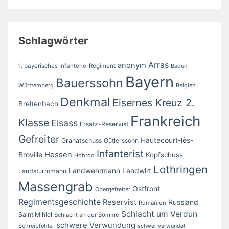
Schlagwörter
Arras
anonym
1. bayerisches Infanterie-Regiment
Baden-
Bayern
Bauerssohn
Württemberg
Belgien
Denkmal
Eisernes Kreuz 2.
Breitenbach
Frankreich
Klasse
Elsass
Ersatz-Reservist
Gefreiter
Hautecourt-lès-
Granatschuss
Gütlerssohn
Infanterist
Broville
Hessen
Kopfschuss
Hohrod
Lothringen
Landwirt
Landwehrmann
Landsturmmann
Massengrab
Ostfront
Obergefreiter
Regimentsgeschichte
Reservist
Russland
Rumänien
Schlacht um Verdun
Saint Mihiel
Schlacht an der Somme
schwere Verwundung
Schreibfehler
schwer verwundet