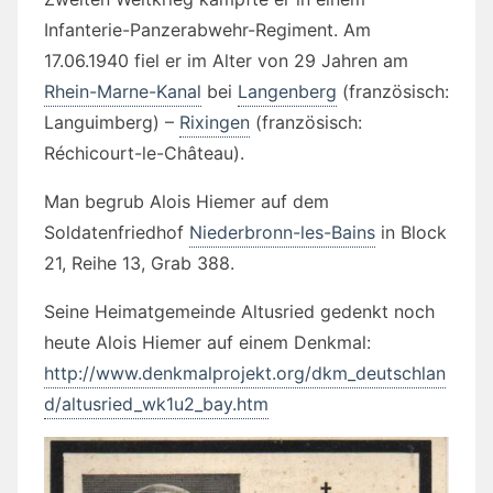
Infanterie-Panzerabwehr-Regiment. Am
17.06.1940 fiel er im Alter von 29 Jahren am
Rhein-Marne-Kanal
bei
Langenberg
(französisch:
Languimberg) –
Rixingen
(französisch:
Réchicourt-le-Château).
Man begrub Alois Hiemer auf dem
Soldatenfriedhof
Niederbronn-les-Bains
in
Block
21, Reihe 13, Grab 388.
Seine Heimatgemeinde Altusried gedenkt noch
heute Alois Hiemer auf einem Denkmal:
http://www.denkmalprojekt.org/dkm_deutschlan
d/altusried_wk1u2_bay.htm