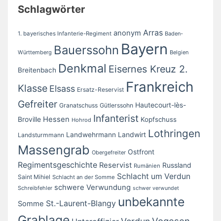
Schlagwörter
Arras
anonym
1. bayerisches Infanterie-Regiment
Baden-
Bayern
Bauerssohn
Württemberg
Belgien
Denkmal
Eisernes Kreuz 2.
Breitenbach
Frankreich
Klasse
Elsass
Ersatz-Reservist
Gefreiter
Hautecourt-lès-
Granatschuss
Gütlerssohn
Infanterist
Broville
Hessen
Kopfschuss
Hohrod
Lothringen
Landwirt
Landwehrmann
Landsturmmann
Massengrab
Ostfront
Obergefreiter
Regimentsgeschichte
Reservist
Russland
Rumänien
Schlacht um Verdun
Saint Mihiel
Schlacht an der Somme
schwere Verwundung
Schreibfehler
schwer verwundet
unbekannte
St.-Laurent-Blangy
Somme
Grablage
Vogesen