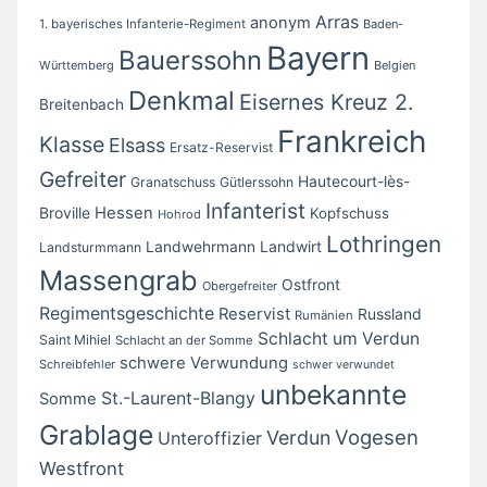
Arras
anonym
1. bayerisches Infanterie-Regiment
Baden-
Bayern
Bauerssohn
Württemberg
Belgien
Denkmal
Eisernes Kreuz 2.
Breitenbach
Frankreich
Klasse
Elsass
Ersatz-Reservist
Gefreiter
Hautecourt-lès-
Granatschuss
Gütlerssohn
Infanterist
Broville
Hessen
Kopfschuss
Hohrod
Lothringen
Landwirt
Landwehrmann
Landsturmmann
Massengrab
Ostfront
Obergefreiter
Regimentsgeschichte
Reservist
Russland
Rumänien
Schlacht um Verdun
Saint Mihiel
Schlacht an der Somme
schwere Verwundung
Schreibfehler
schwer verwundet
unbekannte
St.-Laurent-Blangy
Somme
Grablage
Vogesen
Verdun
Unteroffizier
Westfront