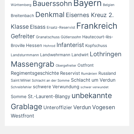
Bayern
Bauerssohn
Württemberg
Belgien
Denkmal
Eisernes Kreuz 2.
Breitenbach
Frankreich
Klasse
Elsass
Ersatz-Reservist
Gefreiter
Hautecourt-lès-
Granatschuss
Gütlerssohn
Infanterist
Broville
Hessen
Kopfschuss
Hohrod
Lothringen
Landwirt
Landwehrmann
Landsturmmann
Massengrab
Ostfront
Obergefreiter
Regimentsgeschichte
Reservist
Russland
Rumänien
Schlacht um Verdun
Saint Mihiel
Schlacht an der Somme
schwere Verwundung
Schreibfehler
schwer verwundet
unbekannte
St.-Laurent-Blangy
Somme
Grablage
Vogesen
Verdun
Unteroffizier
Westfront