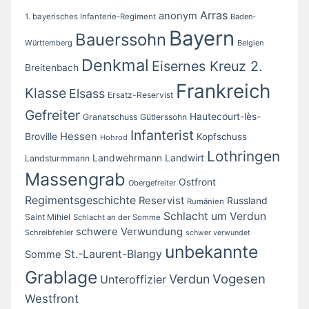
Arras
anonym
1. bayerisches Infanterie-Regiment
Baden-
Bayern
Bauerssohn
Württemberg
Belgien
Denkmal
Eisernes Kreuz 2.
Breitenbach
Frankreich
Klasse
Elsass
Ersatz-Reservist
Gefreiter
Hautecourt-lès-
Granatschuss
Gütlerssohn
Infanterist
Broville
Hessen
Kopfschuss
Hohrod
Lothringen
Landwirt
Landwehrmann
Landsturmmann
Massengrab
Ostfront
Obergefreiter
Regimentsgeschichte
Reservist
Russland
Rumänien
Schlacht um Verdun
Saint Mihiel
Schlacht an der Somme
schwere Verwundung
Schreibfehler
schwer verwundet
unbekannte
St.-Laurent-Blangy
Somme
Grablage
Vogesen
Verdun
Unteroffizier
Westfront