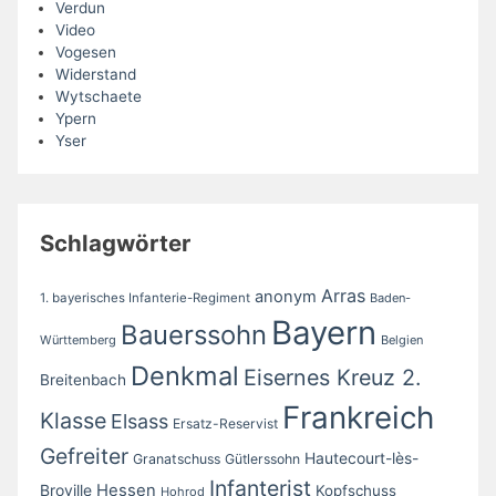
Verdun
Video
Vogesen
Widerstand
Wytschaete
Ypern
Yser
Schlagwörter
Arras
anonym
1. bayerisches Infanterie-Regiment
Baden-
Bayern
Bauerssohn
Württemberg
Belgien
Denkmal
Eisernes Kreuz 2.
Breitenbach
Frankreich
Klasse
Elsass
Ersatz-Reservist
Gefreiter
Hautecourt-lès-
Granatschuss
Gütlerssohn
Infanterist
Broville
Hessen
Kopfschuss
Hohrod