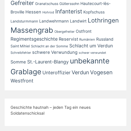
Gefreiter
Hautecourt-lès-
Granatschuss
Gütlerssohn
Infanterist
Broville
Hessen
Kopfschuss
Hohrod
Lothringen
Landwirt
Landwehrmann
Landsturmmann
Massengrab
Ostfront
Obergefreiter
Regimentsgeschichte
Reservist
Russland
Rumänien
Schlacht um Verdun
Saint Mihiel
Schlacht an der Somme
schwere Verwundung
Schreibfehler
schwer verwundet
unbekannte
St.-Laurent-Blangy
Somme
Grablage
Vogesen
Verdun
Unteroffizier
Westfront
Geschichte hautnah – jeden Tag ein neues
Soldatenschicksal