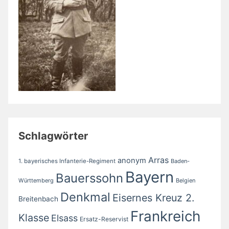
Schlagwörter
Arras
anonym
1. bayerisches Infanterie-Regiment
Baden-
Bayern
Bauerssohn
Württemberg
Belgien
Denkmal
Eisernes Kreuz 2.
Breitenbach
Frankreich
Klasse
Elsass
Ersatz-Reservist