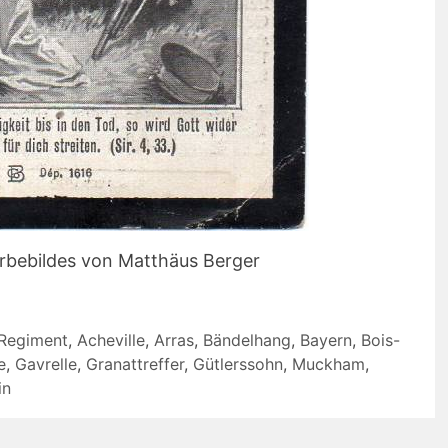
erbebildes von Matthäus Berger
-Regiment
,
Acheville
,
Arras
,
Bändelhang
,
Bayern
,
Bois-
e
,
Gavrelle
,
Granattreffer
,
Gütlerssohn
,
Muckham
,
in