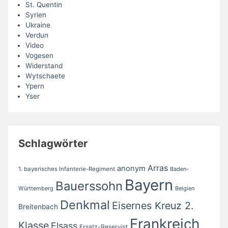
St. Quentin
Syrien
Ukraine
Verdun
Video
Vogesen
Widerstand
Wytschaete
Ypern
Yser
Schlagwörter
Arras
anonym
1. bayerisches Infanterie-Regiment
Baden-
Bayern
Bauerssohn
Württemberg
Belgien
Denkmal
Eisernes Kreuz 2.
Breitenbach
Frankreich
Klasse
Elsass
Ersatz-Reservist