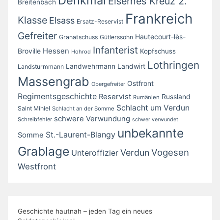
Denkmal
Eisernes Kreuz 2.
Breitenbach
Frankreich
Klasse
Elsass
Ersatz-Reservist
Gefreiter
Hautecourt-lès-
Granatschuss
Gütlerssohn
Infanterist
Broville
Hessen
Kopfschuss
Hohrod
Lothringen
Landwirt
Landwehrmann
Landsturmmann
Massengrab
Ostfront
Obergefreiter
Regimentsgeschichte
Reservist
Russland
Rumänien
Schlacht um Verdun
Saint Mihiel
Schlacht an der Somme
schwere Verwundung
Schreibfehler
schwer verwundet
unbekannte
St.-Laurent-Blangy
Somme
Grablage
Vogesen
Verdun
Unteroffizier
Westfront
Geschichte hautnah – jeden Tag ein neues