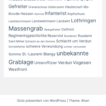
Gefreiter
Hautecourt-lès-
Granatschuss
Gütlerssohn
Infanterist
Broville
Hessen
Kopfschuss
Hohrod
Lothringen
Landwirt
Landwehrmann
Landsturmmann
Massengrab
Ostfront
Obergefreiter
Regimentsgeschichte
Reservist
Russland
Rumänien
Schlacht um Verdun
Saint Mihiel
Schlacht an der Somme
schwere Verwundung
Schreibfehler
schwer verwundet
unbekannte
St.-Laurent-Blangy
Somme
Grablage
Vogesen
Verdun
Unteroffizier
Westfront
Stolz präsentiert von WordPress
|
Theme:
Bhari