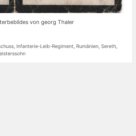
terbebildes von georg Thaler
schuss
,
Infanterie-Leib-Regiment
,
Rumänien
,
Sereth
,
isterssohn