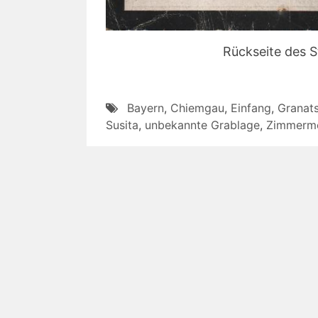
Rückseite des S
Bayern
,
Chiemgau
,
Einfang
,
Granat
Susita
,
unbekannte Grablage
,
Zimmerme