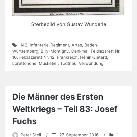
Sterbebild von Gustav Wunderle
142. Infanterie-Regiment
,
Arras
,
Baden-
Württemberg
,
Billy-Montigny
,
Denkmal
,
Feldlazarett Nr.
10
,
Feldlazarett Nr. 12
,
Frankreich
,
Hénin-Liétard
,
Lorettohöhe
,
Musketier
,
Todtnau
,
Verwundung
Die Männer des Ersten
Weltkriegs – Teil 83: Josef
Fuchs
Peter Steil
/
27. September 2016
/
1.