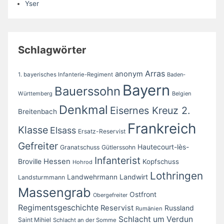
Yser
Schlagwörter
Arras
anonym
1. bayerisches Infanterie-Regiment
Baden-
Bayern
Bauerssohn
Württemberg
Belgien
Denkmal
Eisernes Kreuz 2.
Breitenbach
Frankreich
Klasse
Elsass
Ersatz-Reservist
Gefreiter
Hautecourt-lès-
Granatschuss
Gütlerssohn
Infanterist
Broville
Hessen
Kopfschuss
Hohrod
Lothringen
Landwirt
Landwehrmann
Landsturmmann
Massengrab
Ostfront
Obergefreiter
Regimentsgeschichte
Reservist
Russland
Rumänien
Schlacht um Verdun
Saint Mihiel
Schlacht an der Somme