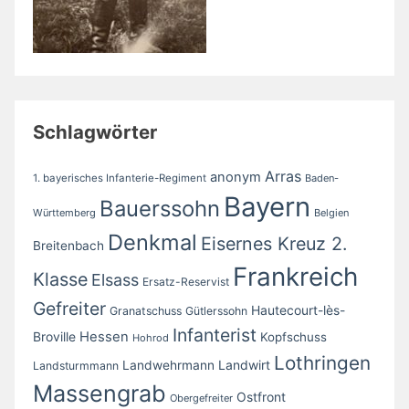
Schlagwörter
Arras
anonym
1. bayerisches Infanterie-Regiment
Baden-
Bayern
Bauerssohn
Württemberg
Belgien
Denkmal
Eisernes Kreuz 2.
Breitenbach
Frankreich
Klasse
Elsass
Ersatz-Reservist
Gefreiter
Hautecourt-lès-
Granatschuss
Gütlerssohn
Infanterist
Broville
Hessen
Kopfschuss
Hohrod
Lothringen
Landwirt
Landwehrmann
Landsturmmann
Massengrab
Ostfront
Obergefreiter