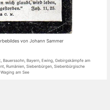
erbebildes von Johann Sammer
t
,
Bauerssohn
,
Bayern
,
Ewing
,
Gebirgskämpfe am
ont
,
Rumänien
,
Siebenbürgen
,
Siebenbürgische
,
Waging am See