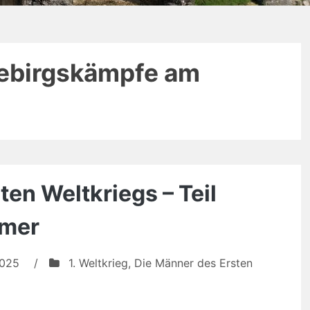
ebirgskämpfe am
en Weltkriegs – Teil
mmer
2025
/
1. Weltkrieg
,
Die Männer des Ersten