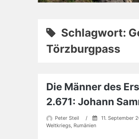
Schlagwort:
G
Törzburgpass
Die Männer des Erst
2.671: Johann Sa
Peter Steil
/
11. September 
Weltkriegs
,
Rumänien