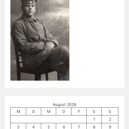
August 2026
M
D
M
D
F
S
S
1
2
3
4
5
6
7
8
9