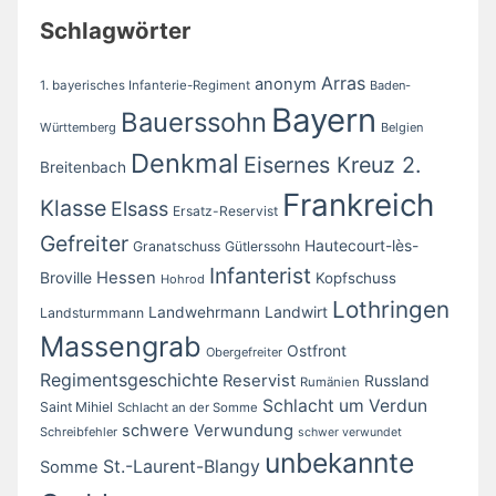
Schlagwörter
Arras
anonym
1. bayerisches Infanterie-Regiment
Baden-
Bayern
Bauerssohn
Württemberg
Belgien
Denkmal
Eisernes Kreuz 2.
Breitenbach
Frankreich
Klasse
Elsass
Ersatz-Reservist
Gefreiter
Hautecourt-lès-
Granatschuss
Gütlerssohn
Infanterist
Broville
Hessen
Kopfschuss
Hohrod
Lothringen
Landwirt
Landwehrmann
Landsturmmann
Massengrab
Ostfront
Obergefreiter
Regimentsgeschichte
Reservist
Russland
Rumänien
Schlacht um Verdun
Saint Mihiel
Schlacht an der Somme
schwere Verwundung
Schreibfehler
schwer verwundet
unbekannte
St.-Laurent-Blangy
Somme