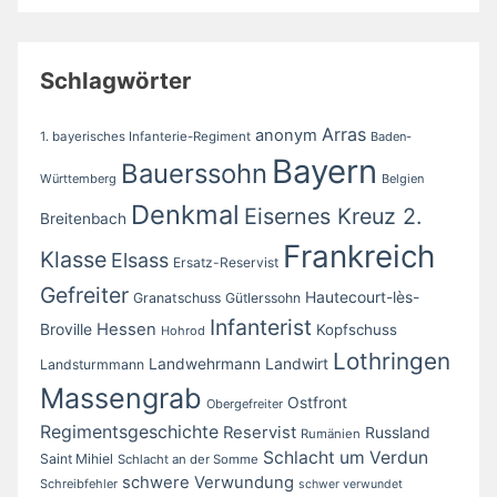
Schlagwörter
Arras
anonym
1. bayerisches Infanterie-Regiment
Baden-
Bayern
Bauerssohn
Württemberg
Belgien
Denkmal
Eisernes Kreuz 2.
Breitenbach
Frankreich
Klasse
Elsass
Ersatz-Reservist
Gefreiter
Hautecourt-lès-
Granatschuss
Gütlerssohn
Infanterist
Broville
Hessen
Kopfschuss
Hohrod
Lothringen
Landwirt
Landwehrmann
Landsturmmann
Massengrab
Ostfront
Obergefreiter
Regimentsgeschichte
Reservist
Russland
Rumänien
Schlacht um Verdun
Saint Mihiel
Schlacht an der Somme
schwere Verwundung
Schreibfehler
schwer verwundet