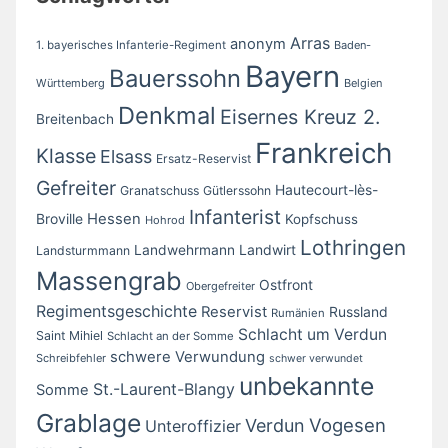
Arras
anonym
1. bayerisches Infanterie-Regiment
Baden-
Bayern
Bauerssohn
Württemberg
Belgien
Denkmal
Eisernes Kreuz 2.
Breitenbach
Frankreich
Klasse
Elsass
Ersatz-Reservist
Gefreiter
Hautecourt-lès-
Granatschuss
Gütlerssohn
Infanterist
Broville
Hessen
Kopfschuss
Hohrod
Lothringen
Landwirt
Landwehrmann
Landsturmmann
Massengrab
Ostfront
Obergefreiter
Regimentsgeschichte
Reservist
Russland
Rumänien
Schlacht um Verdun
Saint Mihiel
Schlacht an der Somme
schwere Verwundung
Schreibfehler
schwer verwundet
unbekannte
St.-Laurent-Blangy
Somme
Grablage
Vogesen
Verdun
Unteroffizier