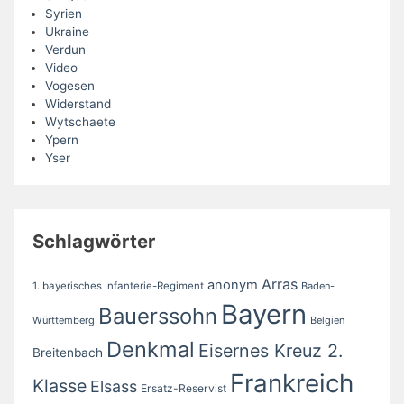
Syrien
Ukraine
Verdun
Video
Vogesen
Widerstand
Wytschaete
Ypern
Yser
Schlagwörter
Arras
anonym
1. bayerisches Infanterie-Regiment
Baden-
Bayern
Bauerssohn
Württemberg
Belgien
Denkmal
Eisernes Kreuz 2.
Breitenbach
Frankreich
Klasse
Elsass
Ersatz-Reservist