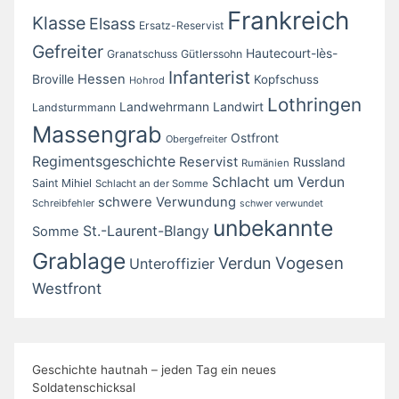
Frankreich
Klasse
Elsass
Ersatz-Reservist
Gefreiter
Hautecourt-lès-
Granatschuss
Gütlerssohn
Infanterist
Broville
Hessen
Kopfschuss
Hohrod
Lothringen
Landwirt
Landwehrmann
Landsturmmann
Massengrab
Ostfront
Obergefreiter
Regimentsgeschichte
Reservist
Russland
Rumänien
Schlacht um Verdun
Saint Mihiel
Schlacht an der Somme
schwere Verwundung
Schreibfehler
schwer verwundet
unbekannte
St.-Laurent-Blangy
Somme
Grablage
Vogesen
Verdun
Unteroffizier
Westfront
Geschichte hautnah – jeden Tag ein neues
Soldatenschicksal