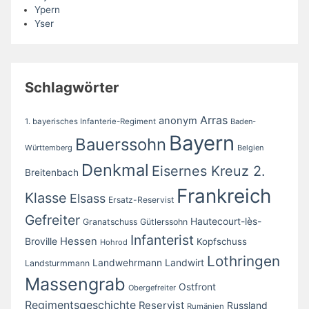
Ypern
Yser
Schlagwörter
Arras
anonym
1. bayerisches Infanterie-Regiment
Baden-
Bayern
Bauerssohn
Württemberg
Belgien
Denkmal
Eisernes Kreuz 2.
Breitenbach
Frankreich
Klasse
Elsass
Ersatz-Reservist
Gefreiter
Hautecourt-lès-
Granatschuss
Gütlerssohn
Infanterist
Broville
Hessen
Kopfschuss
Hohrod
Lothringen
Landwirt
Landwehrmann
Landsturmmann
Massengrab
Ostfront
Obergefreiter
Regimentsgeschichte
Reservist
Russland
Rumänien