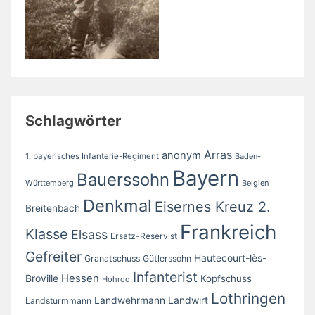
Schlagwörter
Arras
anonym
1. bayerisches Infanterie-Regiment
Baden-
Bayern
Bauerssohn
Württemberg
Belgien
Denkmal
Eisernes Kreuz 2.
Breitenbach
Frankreich
Klasse
Elsass
Ersatz-Reservist
Gefreiter
Hautecourt-lès-
Granatschuss
Gütlerssohn
Infanterist
Broville
Hessen
Kopfschuss
Hohrod
Lothringen
Landwirt
Landwehrmann
Landsturmmann