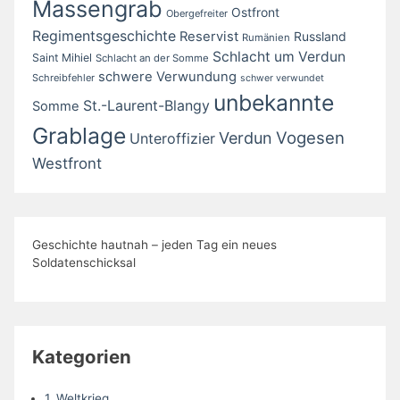
Massengrab
Ostfront
Obergefreiter
Regimentsgeschichte
Reservist
Russland
Rumänien
Schlacht um Verdun
Saint Mihiel
Schlacht an der Somme
schwere Verwundung
Schreibfehler
schwer verwundet
unbekannte
St.-Laurent-Blangy
Somme
Grablage
Vogesen
Verdun
Unteroffizier
Westfront
Geschichte hautnah – jeden Tag ein neues
Soldatenschicksal
Kategorien
1. Weltkrieg