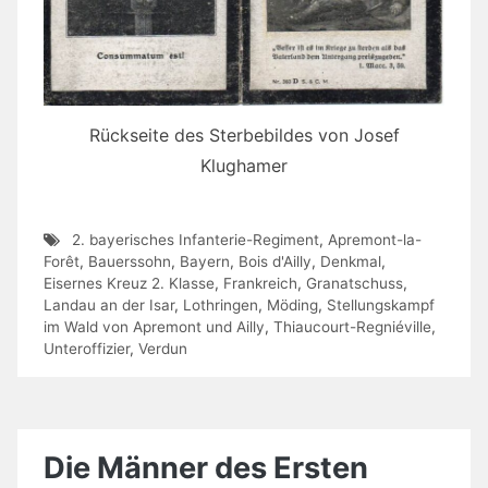
Rückseite des Sterbebildes von Josef
Klughamer
2. bayerisches Infanterie-Regiment
,
Apremont-la-
Forêt
,
Bauerssohn
,
Bayern
,
Bois d'Ailly
,
Denkmal
,
Eisernes Kreuz 2. Klasse
,
Frankreich
,
Granatschuss
,
Landau an der Isar
,
Lothringen
,
Möding
,
Stellungskampf
im Wald von Apremont und Ailly
,
Thiaucourt-Regniéville
,
Unteroffizier
,
Verdun
Die Männer des Ersten