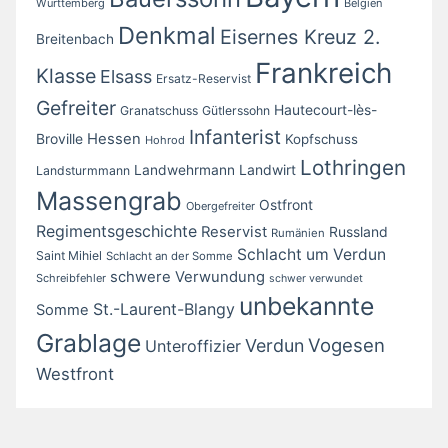
Württemberg
Belgien
Denkmal
Eisernes Kreuz 2.
Breitenbach
Frankreich
Klasse
Elsass
Ersatz-Reservist
Gefreiter
Hautecourt-lès-
Granatschuss
Gütlerssohn
Infanterist
Broville
Hessen
Kopfschuss
Hohrod
Lothringen
Landwirt
Landwehrmann
Landsturmmann
Massengrab
Ostfront
Obergefreiter
Regimentsgeschichte
Reservist
Russland
Rumänien
Schlacht um Verdun
Saint Mihiel
Schlacht an der Somme
schwere Verwundung
Schreibfehler
schwer verwundet
unbekannte
St.-Laurent-Blangy
Somme
Grablage
Vogesen
Verdun
Unteroffizier
Westfront