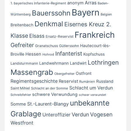
Arras
anonym
1. bayerisches Infanterie-Regiment
Baden-
Bayern
Bauerssohn
Württemberg
Belgien
Denkmal
Eisernes Kreuz 2.
Breitenbach
Frankreich
Klasse
Elsass
Ersatz-Reservist
Gefreiter
Hautecourt-lès-
Granatschuss
Gütlerssohn
Infanterist
Broville
Hessen
Kopfschuss
Hohrod
Lothringen
Landwirt
Landwehrmann
Landsturmmann
Massengrab
Ostfront
Obergefreiter
Regimentsgeschichte
Reservist
Russland
Rumänien
Schlacht um Verdun
Saint Mihiel
Schlacht an der Somme
schwere Verwundung
Schreibfehler
schwer verwundet
unbekannte
St.-Laurent-Blangy
Somme
Grablage
Vogesen
Verdun
Unteroffizier
Westfront