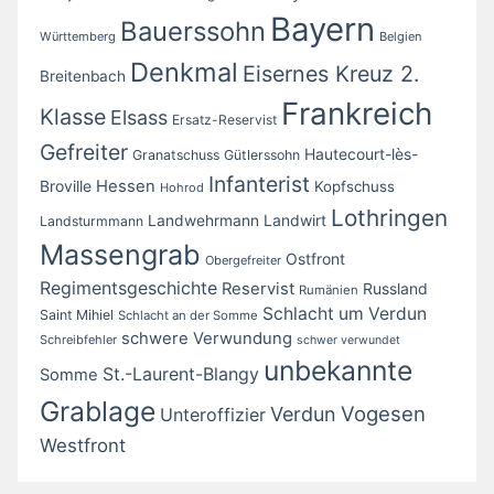
Bayern
Bauerssohn
Württemberg
Belgien
Denkmal
Eisernes Kreuz 2.
Breitenbach
Frankreich
Klasse
Elsass
Ersatz-Reservist
Gefreiter
Hautecourt-lès-
Granatschuss
Gütlerssohn
Infanterist
Broville
Hessen
Kopfschuss
Hohrod
Lothringen
Landwirt
Landwehrmann
Landsturmmann
Massengrab
Ostfront
Obergefreiter
Regimentsgeschichte
Reservist
Russland
Rumänien
Schlacht um Verdun
Saint Mihiel
Schlacht an der Somme
schwere Verwundung
Schreibfehler
schwer verwundet
unbekannte
St.-Laurent-Blangy
Somme
Grablage
Vogesen
Verdun
Unteroffizier
Westfront