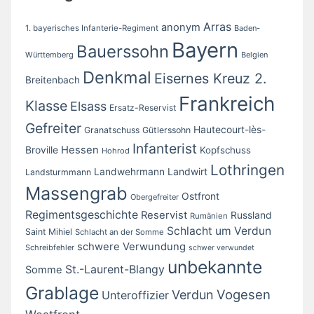
Arras
anonym
1. bayerisches Infanterie-Regiment
Baden-
Bayern
Bauerssohn
Württemberg
Belgien
Denkmal
Eisernes Kreuz 2.
Breitenbach
Frankreich
Klasse
Elsass
Ersatz-Reservist
Gefreiter
Hautecourt-lès-
Granatschuss
Gütlerssohn
Infanterist
Broville
Hessen
Kopfschuss
Hohrod
Lothringen
Landwirt
Landwehrmann
Landsturmmann
Massengrab
Ostfront
Obergefreiter
Regimentsgeschichte
Reservist
Russland
Rumänien
Schlacht um Verdun
Saint Mihiel
Schlacht an der Somme
schwere Verwundung
Schreibfehler
schwer verwundet
unbekannte
St.-Laurent-Blangy
Somme
Grablage
Vogesen
Verdun
Unteroffizier