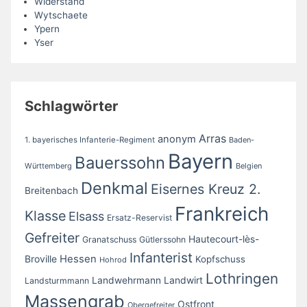
Widerstand
Wytschaete
Ypern
Yser
Schlagwörter
Arras
anonym
1. bayerisches Infanterie-Regiment
Baden-
Bayern
Bauerssohn
Württemberg
Belgien
Denkmal
Eisernes Kreuz 2.
Breitenbach
Frankreich
Klasse
Elsass
Ersatz-Reservist
Gefreiter
Hautecourt-lès-
Granatschuss
Gütlerssohn
Infanterist
Broville
Hessen
Kopfschuss
Hohrod
Lothringen
Landwirt
Landwehrmann
Landsturmmann
Massengrab
Ostfront
Obergefreiter