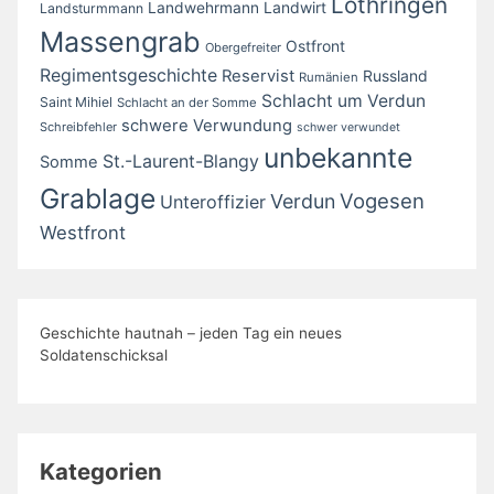
Lothringen
Landwirt
Landwehrmann
Landsturmmann
Massengrab
Ostfront
Obergefreiter
Regimentsgeschichte
Reservist
Russland
Rumänien
Schlacht um Verdun
Saint Mihiel
Schlacht an der Somme
schwere Verwundung
Schreibfehler
schwer verwundet
unbekannte
St.-Laurent-Blangy
Somme
Grablage
Vogesen
Verdun
Unteroffizier
Westfront
Geschichte hautnah – jeden Tag ein neues
Soldatenschicksal
Kategorien