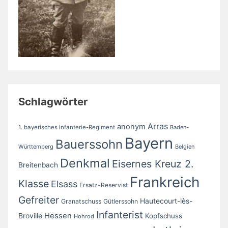
Schlagwörter
Arras
anonym
1. bayerisches Infanterie-Regiment
Baden-
Bayern
Bauerssohn
Württemberg
Belgien
Denkmal
Eisernes Kreuz 2.
Breitenbach
Frankreich
Klasse
Elsass
Ersatz-Reservist
Gefreiter
Hautecourt-lès-
Granatschuss
Gütlerssohn
Infanterist
Broville
Hessen
Kopfschuss
Hohrod