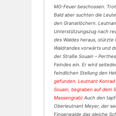
MG-Feuer beschossen. Trot
Bald aber suchten die Leut
den Granatlöchern. Leutnant
Unterstützungszug nach re
des Waldes heraus, stürzte 
Waldrandes vorwärts und dra
der Straße Souain – Perthe
Feindes ein. Er wird seitede
feindlichen Stellung den H
gefunden. Leutnant Konrad S
Souain, begraben auf dem S
Massengrab)
Auch den tapfe
Oberleutnant Meyer, der sei
Fingerwalde das gleiche Sch