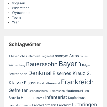
Vogesen
Widerstand
Wytschaete
Ypern
Yser
Schlagwörter
Arras
anonym
1. bayerisches Infanterie-Regiment
Baden-
Bayern
Bauerssohn
Württemberg
Belgien
Denkmal
Eisernes Kreuz 2.
Breitenbach
Frankreich
Klasse
Elsass
Ersatz-Reservist
Gefreiter
Hautecourt-lès-
Granatschuss
Gütlerssohn
Infanterist
Broville
Hessen
Kopfschuss
Hohrod
Lothringen
Landwirt
Landwehrmann
Landsturmmann