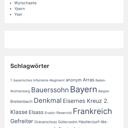
Wytschaete
Ypern
Yser
Schlagwörter
Arras
anonym
1. bayerisches Infanterie-Regiment
Baden-
Bayern
Bauerssohn
Württemberg
Belgien
Denkmal
Eisernes Kreuz 2.
Breitenbach
Frankreich
Klasse
Elsass
Ersatz-Reservist
Gefreiter
Hautecourt-lès-
Granatschuss
Gütlerssohn