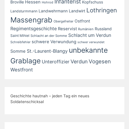
Infanterist
Broville
Hessen
Kopfschuss
Hohrod
Lothringen
Landwirt
Landwehrmann
Landsturmmann
Massengrab
Ostfront
Obergefreiter
Regimentsgeschichte
Reservist
Russland
Rumänien
Schlacht um Verdun
Saint Mihiel
Schlacht an der Somme
schwere Verwundung
Schreibfehler
schwer verwundet
unbekannte
St.-Laurent-Blangy
Somme
Grablage
Vogesen
Verdun
Unteroffizier
Westfront
Geschichte hautnah – jeden Tag ein neues
Soldatenschicksal