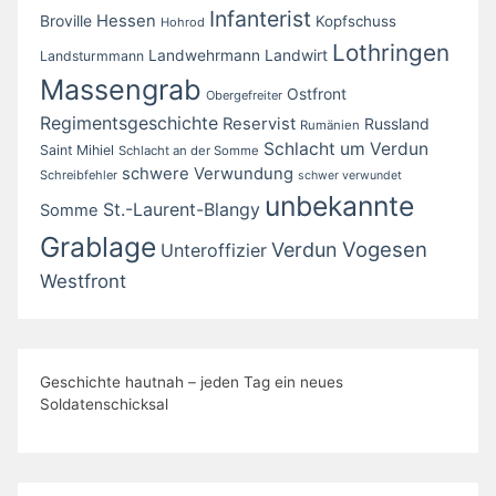
Infanterist
Broville
Hessen
Kopfschuss
Hohrod
Lothringen
Landwirt
Landwehrmann
Landsturmmann
Massengrab
Ostfront
Obergefreiter
Regimentsgeschichte
Reservist
Russland
Rumänien
Schlacht um Verdun
Saint Mihiel
Schlacht an der Somme
schwere Verwundung
Schreibfehler
schwer verwundet
unbekannte
St.-Laurent-Blangy
Somme
Grablage
Vogesen
Verdun
Unteroffizier
Westfront
Geschichte hautnah – jeden Tag ein neues
Soldatenschicksal