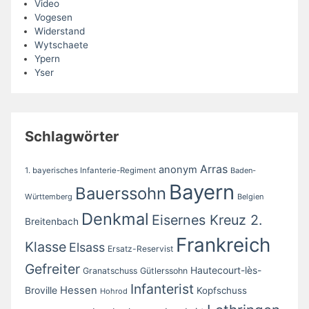
Video
Vogesen
Widerstand
Wytschaete
Ypern
Yser
Schlagwörter
Arras
anonym
1. bayerisches Infanterie-Regiment
Baden-
Bayern
Bauerssohn
Württemberg
Belgien
Denkmal
Eisernes Kreuz 2.
Breitenbach
Frankreich
Klasse
Elsass
Ersatz-Reservist
Gefreiter
Hautecourt-lès-
Granatschuss
Gütlerssohn
Infanterist
Broville
Hessen
Kopfschuss
Hohrod