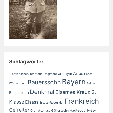
Schlagwörter
Arras
anonym
1. bayerisches Infanterie-Regiment
Baden-
Bayern
Bauerssohn
Württemberg
Belgien
Denkmal
Eisernes Kreuz 2.
Breitenbach
Frankreich
Klasse
Elsass
Ersatz-Reservist
Gefreiter
Hautecourt-lès-
Granatschuss
Gütlerssohn