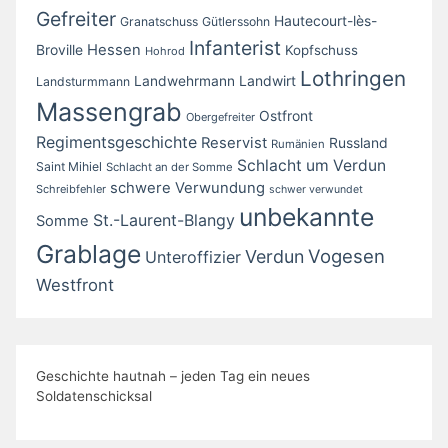
Gefreiter
Hautecourt-lès-
Granatschuss
Gütlerssohn
Infanterist
Broville
Hessen
Kopfschuss
Hohrod
Lothringen
Landwirt
Landwehrmann
Landsturmmann
Massengrab
Ostfront
Obergefreiter
Regimentsgeschichte
Reservist
Russland
Rumänien
Schlacht um Verdun
Saint Mihiel
Schlacht an der Somme
schwere Verwundung
Schreibfehler
schwer verwundet
unbekannte
St.-Laurent-Blangy
Somme
Grablage
Vogesen
Verdun
Unteroffizier
Westfront
Geschichte hautnah – jeden Tag ein neues
Soldatenschicksal