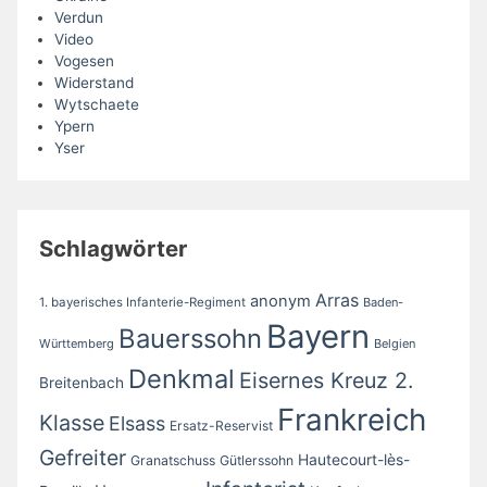
Verdun
Video
Vogesen
Widerstand
Wytschaete
Ypern
Yser
Schlagwörter
Arras
anonym
1. bayerisches Infanterie-Regiment
Baden-
Bayern
Bauerssohn
Württemberg
Belgien
Denkmal
Eisernes Kreuz 2.
Breitenbach
Frankreich
Klasse
Elsass
Ersatz-Reservist
Gefreiter
Hautecourt-lès-
Granatschuss
Gütlerssohn