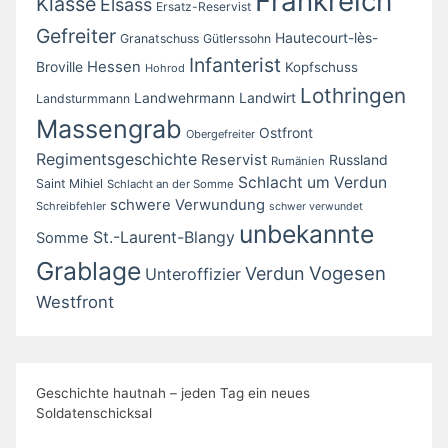
Frankreich
Klasse
Elsass
Ersatz-Reservist
Gefreiter
Hautecourt-lès-
Granatschuss
Gütlerssohn
Infanterist
Broville
Hessen
Kopfschuss
Hohrod
Lothringen
Landwirt
Landwehrmann
Landsturmmann
Massengrab
Ostfront
Obergefreiter
Regimentsgeschichte
Reservist
Russland
Rumänien
Schlacht um Verdun
Saint Mihiel
Schlacht an der Somme
schwere Verwundung
Schreibfehler
schwer verwundet
unbekannte
St.-Laurent-Blangy
Somme
Grablage
Vogesen
Verdun
Unteroffizier
Westfront
Geschichte hautnah – jeden Tag ein neues
Soldatenschicksal