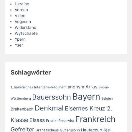
Ukraine
Verdun
Video
Vogesen
Widerstand
Wytschaete
Ypern
Yser
Schlagwörter
Arras
anonym
1. bayerisches Infanterie-Regiment
Baden-
Bayern
Bauerssohn
Württemberg
Belgien
Denkmal
Eisernes Kreuz 2.
Breitenbach
Frankreich
Klasse
Elsass
Ersatz-Reservist
Gefreiter
Hautecourt-lès-
Granatschuss
Gütlerssohn