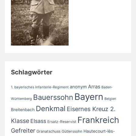
Schlagwörter
Arras
anonym
1. bayerisches Infanterie-Regiment
Baden-
Bayern
Bauerssohn
Württemberg
Belgien
Denkmal
Eisernes Kreuz 2.
Breitenbach
Frankreich
Klasse
Elsass
Ersatz-Reservist
Gefreiter
Hautecourt-lès-
Granatschuss
Gütlerssohn