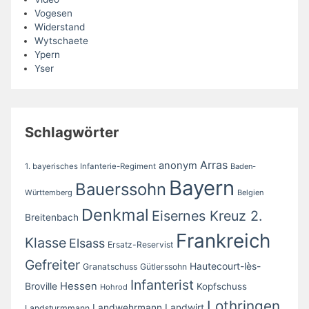
Vogesen
Widerstand
Wytschaete
Ypern
Yser
Schlagwörter
Arras
anonym
1. bayerisches Infanterie-Regiment
Baden-
Bayern
Bauerssohn
Württemberg
Belgien
Denkmal
Eisernes Kreuz 2.
Breitenbach
Frankreich
Klasse
Elsass
Ersatz-Reservist
Gefreiter
Hautecourt-lès-
Granatschuss
Gütlerssohn
Infanterist
Broville
Hessen
Kopfschuss
Hohrod
Lothringen
Landwirt
Landwehrmann
Landsturmmann