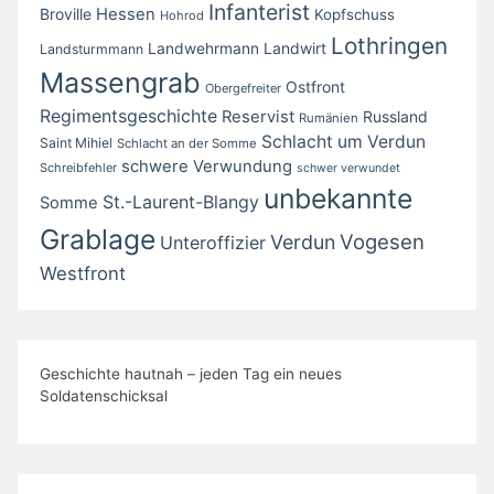
Infanterist
Broville
Hessen
Kopfschuss
Hohrod
Lothringen
Landwirt
Landwehrmann
Landsturmmann
Massengrab
Ostfront
Obergefreiter
Regimentsgeschichte
Reservist
Russland
Rumänien
Schlacht um Verdun
Saint Mihiel
Schlacht an der Somme
schwere Verwundung
Schreibfehler
schwer verwundet
unbekannte
St.-Laurent-Blangy
Somme
Grablage
Vogesen
Verdun
Unteroffizier
Westfront
Geschichte hautnah – jeden Tag ein neues
Soldatenschicksal