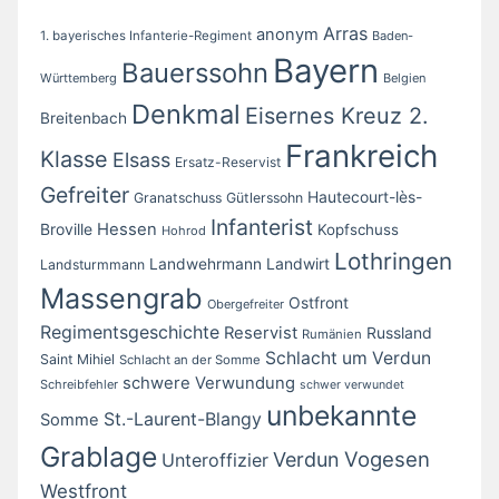
Arras
anonym
1. bayerisches Infanterie-Regiment
Baden-
Bayern
Bauerssohn
Württemberg
Belgien
Denkmal
Eisernes Kreuz 2.
Breitenbach
Frankreich
Klasse
Elsass
Ersatz-Reservist
Gefreiter
Hautecourt-lès-
Granatschuss
Gütlerssohn
Infanterist
Broville
Hessen
Kopfschuss
Hohrod
Lothringen
Landwirt
Landwehrmann
Landsturmmann
Massengrab
Ostfront
Obergefreiter
Regimentsgeschichte
Reservist
Russland
Rumänien
Schlacht um Verdun
Saint Mihiel
Schlacht an der Somme
schwere Verwundung
Schreibfehler
schwer verwundet
unbekannte
St.-Laurent-Blangy
Somme
Grablage
Vogesen
Verdun
Unteroffizier
Westfront