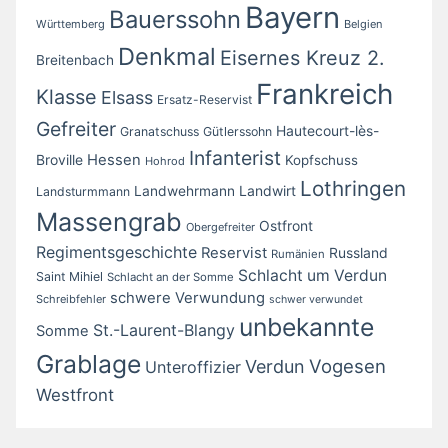
Bayern
Bauerssohn
Württemberg
Belgien
Denkmal
Eisernes Kreuz 2.
Breitenbach
Frankreich
Klasse
Elsass
Ersatz-Reservist
Gefreiter
Hautecourt-lès-
Granatschuss
Gütlerssohn
Infanterist
Broville
Hessen
Kopfschuss
Hohrod
Lothringen
Landwirt
Landwehrmann
Landsturmmann
Massengrab
Ostfront
Obergefreiter
Regimentsgeschichte
Reservist
Russland
Rumänien
Schlacht um Verdun
Saint Mihiel
Schlacht an der Somme
schwere Verwundung
Schreibfehler
schwer verwundet
unbekannte
St.-Laurent-Blangy
Somme
Grablage
Vogesen
Verdun
Unteroffizier
Westfront