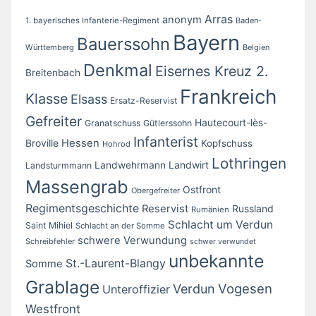
Arras
anonym
1. bayerisches Infanterie-Regiment
Baden-
Bayern
Bauerssohn
Württemberg
Belgien
Denkmal
Eisernes Kreuz 2.
Breitenbach
Frankreich
Klasse
Elsass
Ersatz-Reservist
Gefreiter
Hautecourt-lès-
Granatschuss
Gütlerssohn
Infanterist
Broville
Hessen
Kopfschuss
Hohrod
Lothringen
Landwirt
Landwehrmann
Landsturmmann
Massengrab
Ostfront
Obergefreiter
Regimentsgeschichte
Reservist
Russland
Rumänien
Schlacht um Verdun
Saint Mihiel
Schlacht an der Somme
schwere Verwundung
Schreibfehler
schwer verwundet
unbekannte
St.-Laurent-Blangy
Somme
Grablage
Vogesen
Verdun
Unteroffizier
Westfront