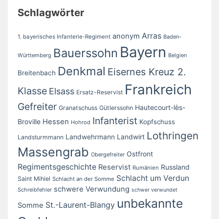
Schlagwörter
Arras
anonym
1. bayerisches Infanterie-Regiment
Baden-
Bayern
Bauerssohn
Württemberg
Belgien
Denkmal
Eisernes Kreuz 2.
Breitenbach
Frankreich
Klasse
Elsass
Ersatz-Reservist
Gefreiter
Hautecourt-lès-
Granatschuss
Gütlerssohn
Infanterist
Broville
Hessen
Kopfschuss
Hohrod
Lothringen
Landwirt
Landwehrmann
Landsturmmann
Massengrab
Ostfront
Obergefreiter
Regimentsgeschichte
Reservist
Russland
Rumänien
Schlacht um Verdun
Saint Mihiel
Schlacht an der Somme
schwere Verwundung
Schreibfehler
schwer verwundet
unbekannte
St.-Laurent-Blangy
Somme