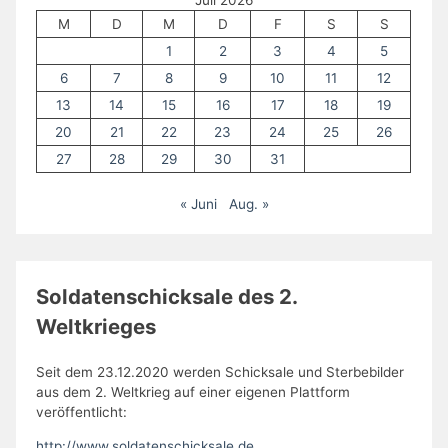
Juli 2026
M
D
M
D
F
S
S
1
2
3
4
5
6
7
8
9
10
11
12
13
14
15
16
17
18
19
20
21
22
23
24
25
26
27
28
29
30
31
« Juni
Aug. »
Soldatenschicksale des 2.
Weltkrieges
Seit dem 23.12.2020 werden Schicksale und Sterbebilder
aus dem 2. Weltkrieg auf einer eigenen Plattform
veröffentlicht:
http://www.soldatenschicksale.de