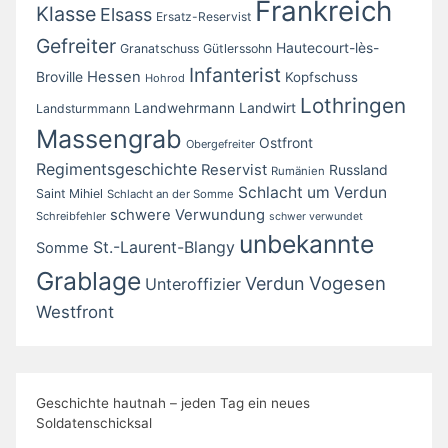
Frankreich
Klasse
Elsass
Ersatz-Reservist
Gefreiter
Hautecourt-lès-
Granatschuss
Gütlerssohn
Infanterist
Broville
Hessen
Kopfschuss
Hohrod
Lothringen
Landwirt
Landwehrmann
Landsturmmann
Massengrab
Ostfront
Obergefreiter
Regimentsgeschichte
Reservist
Russland
Rumänien
Schlacht um Verdun
Saint Mihiel
Schlacht an der Somme
schwere Verwundung
Schreibfehler
schwer verwundet
unbekannte
St.-Laurent-Blangy
Somme
Grablage
Vogesen
Verdun
Unteroffizier
Westfront
Geschichte hautnah – jeden Tag ein neues
Soldatenschicksal