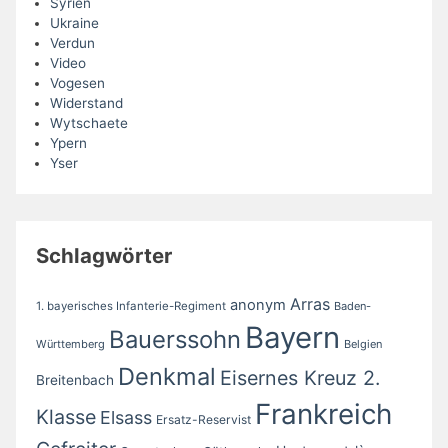
Syrien
Ukraine
Verdun
Video
Vogesen
Widerstand
Wytschaete
Ypern
Yser
Schlagwörter
Arras
anonym
1. bayerisches Infanterie-Regiment
Baden-
Bayern
Bauerssohn
Württemberg
Belgien
Denkmal
Eisernes Kreuz 2.
Breitenbach
Frankreich
Klasse
Elsass
Ersatz-Reservist