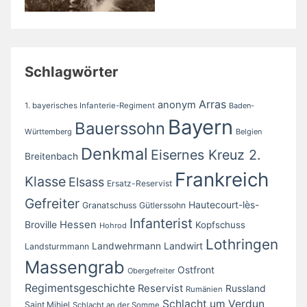
Schlagwörter
Arras
anonym
1. bayerisches Infanterie-Regiment
Baden-
Bayern
Bauerssohn
Württemberg
Belgien
Denkmal
Eisernes Kreuz 2.
Breitenbach
Frankreich
Klasse
Elsass
Ersatz-Reservist
Gefreiter
Hautecourt-lès-
Granatschuss
Gütlerssohn
Infanterist
Broville
Hessen
Kopfschuss
Hohrod
Lothringen
Landwirt
Landwehrmann
Landsturmmann
Massengrab
Ostfront
Obergefreiter
Regimentsgeschichte
Reservist
Russland
Rumänien
Schlacht um Verdun
Saint Mihiel
Schlacht an der Somme