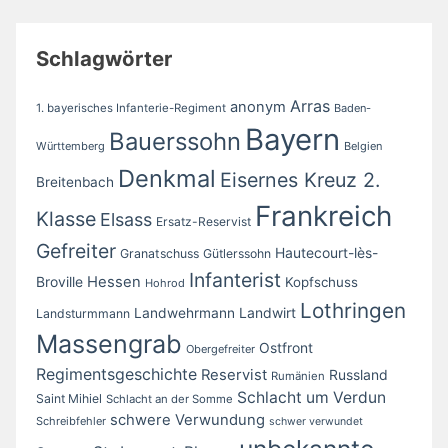
Schlagwörter
Arras
anonym
1. bayerisches Infanterie-Regiment
Baden-
Bayern
Bauerssohn
Württemberg
Belgien
Denkmal
Eisernes Kreuz 2.
Breitenbach
Frankreich
Klasse
Elsass
Ersatz-Reservist
Gefreiter
Hautecourt-lès-
Granatschuss
Gütlerssohn
Infanterist
Broville
Hessen
Kopfschuss
Hohrod
Lothringen
Landwirt
Landwehrmann
Landsturmmann
Massengrab
Ostfront
Obergefreiter
Regimentsgeschichte
Reservist
Russland
Rumänien
Schlacht um Verdun
Saint Mihiel
Schlacht an der Somme
schwere Verwundung
Schreibfehler
schwer verwundet