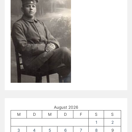
August 2026
M
D
M
D
F
S
S
1
2
3
4
5
6
7
8
9