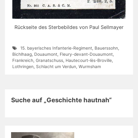
Rückseite des Sterbebildes von Paul Sellmayer
15. bayerisches Infanterie-Regiment
,
Bauerssohn
,
Bichlhaag
,
Douaumont
,
Fleury-devant-Douaumont
,
Frankreich
,
Granatschuss
,
Hautecourt-lès-Broville
,
Lothringen
,
Schlacht um Verdun
,
Wurmsham
Suche auf „Geschichte hautnah“