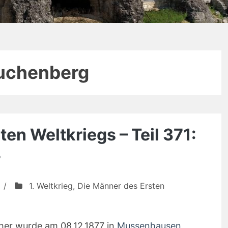
uchenberg
en Weltkriegs – Teil 371:
r
/
1. Weltkrieg
,
Die Männer des Ersten
her wurde am 08.12.1877 in
Mussenhausen