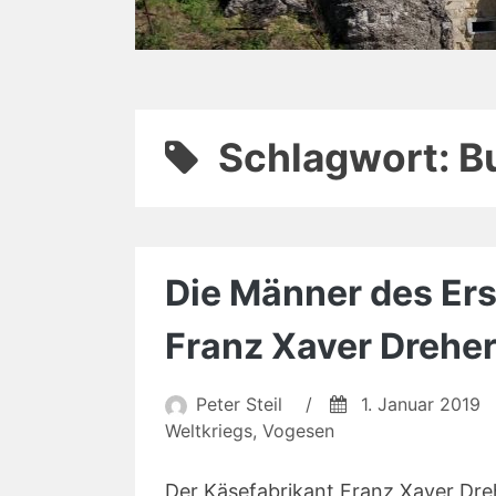
Schlagwort:
B
Die Männer des Erst
Franz Xaver Drehe
Peter Steil
/
1. Januar 2019
Weltkriegs
,
Vogesen
Der Käsefabrikant Franz Xaver Dre