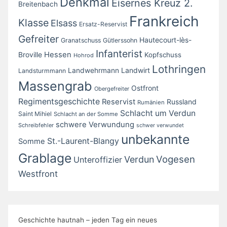
Denkmal
Eisernes Kreuz 2.
Breitenbach
Frankreich
Klasse
Elsass
Ersatz-Reservist
Gefreiter
Hautecourt-lès-
Granatschuss
Gütlerssohn
Infanterist
Broville
Hessen
Kopfschuss
Hohrod
Lothringen
Landwirt
Landwehrmann
Landsturmmann
Massengrab
Ostfront
Obergefreiter
Regimentsgeschichte
Reservist
Russland
Rumänien
Schlacht um Verdun
Saint Mihiel
Schlacht an der Somme
schwere Verwundung
Schreibfehler
schwer verwundet
unbekannte
St.-Laurent-Blangy
Somme
Grablage
Vogesen
Verdun
Unteroffizier
Westfront
Geschichte hautnah – jeden Tag ein neues