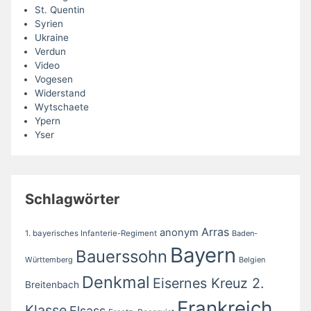
St. Quentin
Syrien
Ukraine
Verdun
Video
Vogesen
Widerstand
Wytschaete
Ypern
Yser
Schlagwörter
Arras
anonym
1. bayerisches Infanterie-Regiment
Baden-
Bayern
Bauerssohn
Württemberg
Belgien
Denkmal
Eisernes Kreuz 2.
Breitenbach
Frankreich
Klasse
Elsass