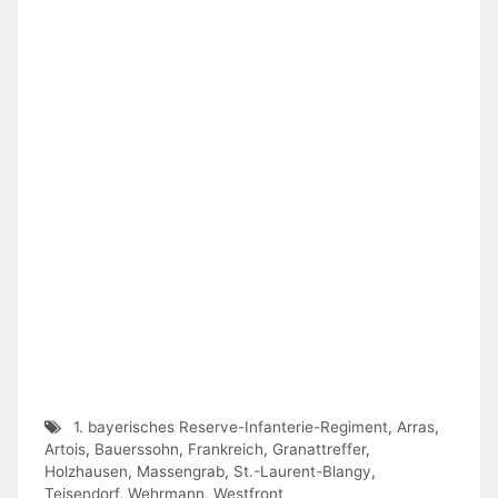
1. bayerisches Reserve-Infanterie-Regiment
,
Arras
,
Artois
,
Bauerssohn
,
Frankreich
,
Granattreffer
,
Holzhausen
,
Massengrab
,
St.-Laurent-Blangy
,
Teisendorf
,
Wehrmann
,
Westfront