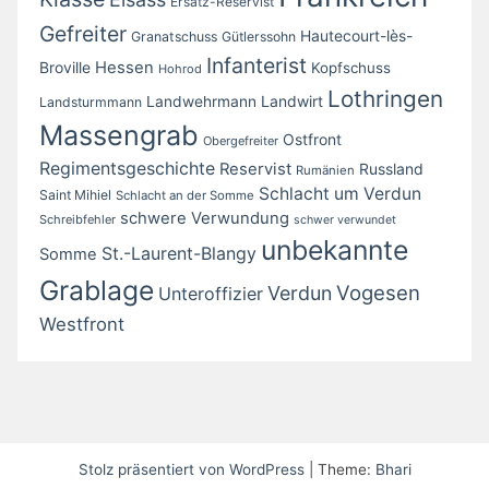
Ersatz-Reservist
Gefreiter
Hautecourt-lès-
Granatschuss
Gütlerssohn
Infanterist
Broville
Hessen
Kopfschuss
Hohrod
Lothringen
Landwirt
Landwehrmann
Landsturmmann
Massengrab
Ostfront
Obergefreiter
Regimentsgeschichte
Reservist
Russland
Rumänien
Schlacht um Verdun
Saint Mihiel
Schlacht an der Somme
schwere Verwundung
Schreibfehler
schwer verwundet
unbekannte
St.-Laurent-Blangy
Somme
Grablage
Vogesen
Verdun
Unteroffizier
Westfront
Stolz präsentiert von WordPress
|
Theme:
Bhari