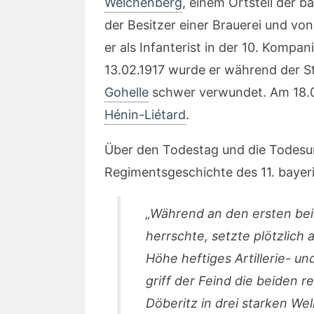
Welchenberg
, einem Ortsteil der 
der Besitzer einer Brauerei und von
er als Infanterist in der 10. Kompa
13.02.1917 wurde er während der S
Gohelle
schwer verwundet. Am 18.02.
Hénin-Liétard
.
Über den Todestag und die Todesu
Regimentsgeschichte des 11. bayer
„Während an den ersten bei
herrschte, setzte plötzlich
Höhe heftiges Artillerie- u
griff der Feind die beiden
Döberitz in drei starken We