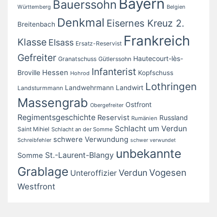
Bayern
Bauerssohn
Württemberg
Belgien
Denkmal
Eisernes Kreuz 2.
Breitenbach
Frankreich
Klasse
Elsass
Ersatz-Reservist
Gefreiter
Hautecourt-lès-
Granatschuss
Gütlerssohn
Infanterist
Broville
Hessen
Kopfschuss
Hohrod
Lothringen
Landwirt
Landwehrmann
Landsturmmann
Massengrab
Ostfront
Obergefreiter
Regimentsgeschichte
Reservist
Russland
Rumänien
Schlacht um Verdun
Saint Mihiel
Schlacht an der Somme
schwere Verwundung
Schreibfehler
schwer verwundet
unbekannte
St.-Laurent-Blangy
Somme
Grablage
Vogesen
Verdun
Unteroffizier
Westfront