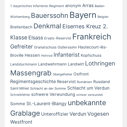
Arras
anonym
1. bayerisches Infanterie-Regiment
Baden-
Bayern
Bauerssohn
Württemberg
Belgien
Denkmal
Eisernes Kreuz 2.
Breitenbach
Frankreich
Klasse
Elsass
Ersatz-Reservist
Gefreiter
Hautecourt-lès-
Granatschuss
Gütlerssohn
Infanterist
Broville
Hessen
Kopfschuss
Hohrod
Lothringen
Landwirt
Landwehrmann
Landsturmmann
Massengrab
Ostfront
Obergefreiter
Regimentsgeschichte
Reservist
Russland
Rumänien
Schlacht um Verdun
Saint Mihiel
Schlacht an der Somme
schwere Verwundung
Schreibfehler
schwer verwundet
unbekannte
St.-Laurent-Blangy
Somme
Grablage
Vogesen
Verdun
Unteroffizier
Westfront