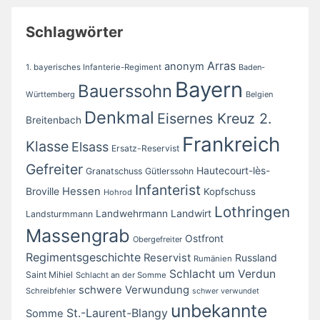
Schlagwörter
Arras
anonym
1. bayerisches Infanterie-Regiment
Baden-
Bayern
Bauerssohn
Württemberg
Belgien
Denkmal
Eisernes Kreuz 2.
Breitenbach
Frankreich
Klasse
Elsass
Ersatz-Reservist
Gefreiter
Hautecourt-lès-
Granatschuss
Gütlerssohn
Infanterist
Broville
Hessen
Kopfschuss
Hohrod
Lothringen
Landwirt
Landwehrmann
Landsturmmann
Massengrab
Ostfront
Obergefreiter
Regimentsgeschichte
Reservist
Russland
Rumänien
Schlacht um Verdun
Saint Mihiel
Schlacht an der Somme
schwere Verwundung
Schreibfehler
schwer verwundet
unbekannte
St.-Laurent-Blangy
Somme