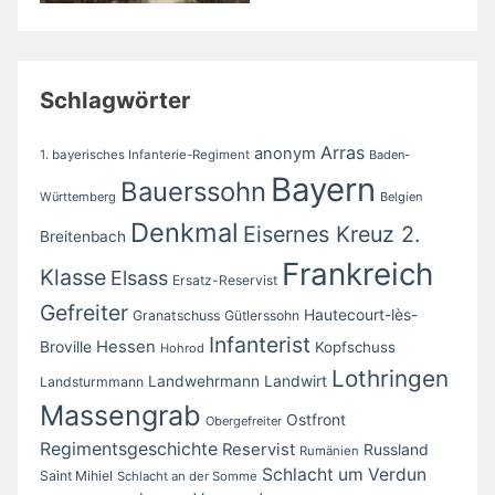
Schlagwörter
Arras
anonym
1. bayerisches Infanterie-Regiment
Baden-
Bayern
Bauerssohn
Württemberg
Belgien
Denkmal
Eisernes Kreuz 2.
Breitenbach
Frankreich
Klasse
Elsass
Ersatz-Reservist
Gefreiter
Hautecourt-lès-
Granatschuss
Gütlerssohn
Infanterist
Broville
Hessen
Kopfschuss
Hohrod
Lothringen
Landwirt
Landwehrmann
Landsturmmann
Massengrab
Ostfront
Obergefreiter
Regimentsgeschichte
Reservist
Russland
Rumänien
Schlacht um Verdun
Saint Mihiel
Schlacht an der Somme