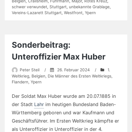
Belgien
,
Crailsheim
,
Fuhrmann
,
Major
,
Rotes Kreuz
,
schwer verwundet
,
Stuttgart
,
unbekannte Grablage
,
Vereins-Lazarett Stuttgart
,
Westfront
,
Ypern
Sonderbeitrag:
Unteroffizier Max Huber
Peter Steil
/
26. Februar 2024
/
1.
Weltkrieg
,
Belgien
,
Die Männer des Ersten Weltkriegs
,
Flandern
,
Ypern
Der Soldat Max Huber wurde am 20.07.1885 in
der Stadt
Lahr
im heutigen Bundesland Baden-
Württemberg geboren und war Kaufmann und
Geschäftsführer. Im Ersten Weltkrieg kämpfte er
als Unteroffizier in Unteroffizier in der 4.