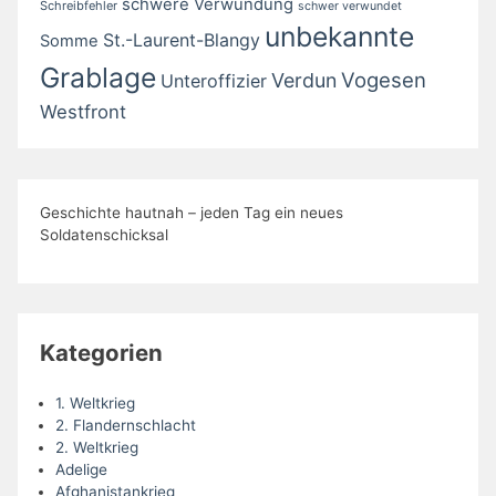
schwere Verwundung
Schreibfehler
schwer verwundet
unbekannte
St.-Laurent-Blangy
Somme
Grablage
Vogesen
Verdun
Unteroffizier
Westfront
Geschichte hautnah – jeden Tag ein neues
Soldatenschicksal
Kategorien
1. Weltkrieg
2. Flandernschlacht
2. Weltkrieg
Adelige
Afghanistankrieg