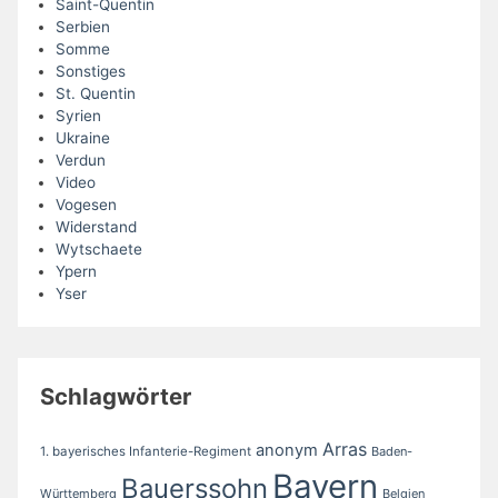
Saint-Quentin
Serbien
Somme
Sonstiges
St. Quentin
Syrien
Ukraine
Verdun
Video
Vogesen
Widerstand
Wytschaete
Ypern
Yser
Schlagwörter
Arras
anonym
1. bayerisches Infanterie-Regiment
Baden-
Bayern
Bauerssohn
Württemberg
Belgien