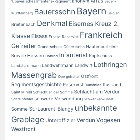
Arras
anonym
1. bayerisches Infanterie-Regiment
Baden-
Bayern
Bauerssohn
Württemberg
Belgien
Denkmal
Eisernes Kreuz 2.
Breitenbach
Frankreich
Klasse
Elsass
Ersatz-Reservist
Gefreiter
Hautecourt-lès-
Granatschuss
Gütlerssohn
Infanterist
Broville
Hessen
Kopfschuss
Hohrod
Lothringen
Landwirt
Landwehrmann
Landsturmmann
Massengrab
Ostfront
Obergefreiter
Regimentsgeschichte
Reservist
Russland
Rumänien
Schlacht um Verdun
Saint Mihiel
Schlacht an der Somme
schwere Verwundung
Schreibfehler
schwer verwundet
unbekannte
St.-Laurent-Blangy
Somme
Grablage
Vogesen
Verdun
Unteroffizier
Westfront