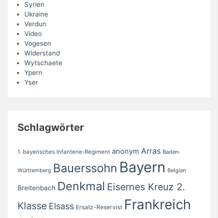
Syrien
Ukraine
Verdun
Video
Vogesen
Widerstand
Wytschaete
Ypern
Yser
Schlagwörter
Arras
anonym
1. bayerisches Infanterie-Regiment
Baden-
Bayern
Bauerssohn
Württemberg
Belgien
Denkmal
Eisernes Kreuz 2.
Breitenbach
Frankreich
Klasse
Elsass
Ersatz-Reservist