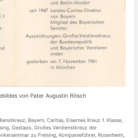
ebildes von Pater Augustin Rösch
dienstkreuz
,
Bayern
,
Caritas
,
Eisernes Kreuz 1. Klasse
,
sing
,
Gestapo
,
Großes Verdienstkreuz der
erikerseminar zu Freising
,
Kompanieführer
,
Rosenheim
,