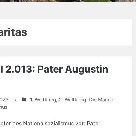
aritas
l 2.013: Pater Augustin
2023
/
1. Weltkrieg
,
2. Weltkrieg
,
Die Männer
smus
Opfer des Nationalsozialismus vor: Pater