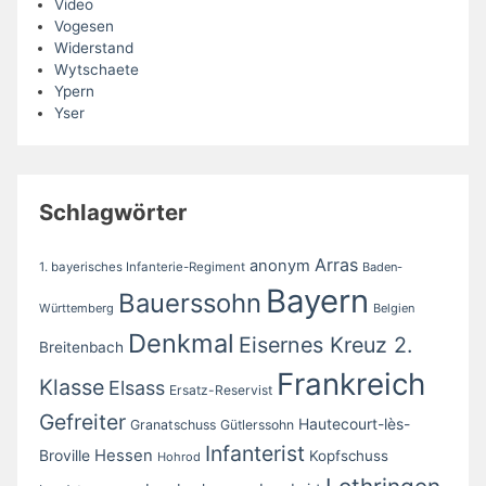
Video
Vogesen
Widerstand
Wytschaete
Ypern
Yser
Schlagwörter
Arras
anonym
1. bayerisches Infanterie-Regiment
Baden-
Bayern
Bauerssohn
Württemberg
Belgien
Denkmal
Eisernes Kreuz 2.
Breitenbach
Frankreich
Klasse
Elsass
Ersatz-Reservist
Gefreiter
Hautecourt-lès-
Granatschuss
Gütlerssohn
Infanterist
Broville
Hessen
Kopfschuss
Hohrod