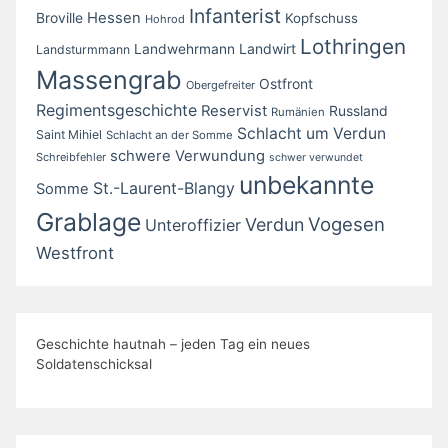
Infanterist
Broville
Hessen
Kopfschuss
Hohrod
Lothringen
Landwirt
Landwehrmann
Landsturmmann
Massengrab
Ostfront
Obergefreiter
Regimentsgeschichte
Reservist
Russland
Rumänien
Schlacht um Verdun
Saint Mihiel
Schlacht an der Somme
schwere Verwundung
Schreibfehler
schwer verwundet
unbekannte
St.-Laurent-Blangy
Somme
Grablage
Vogesen
Verdun
Unteroffizier
Westfront
Geschichte hautnah – jeden Tag ein neues
Soldatenschicksal