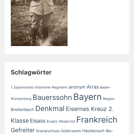
Schlagwörter
Arras
anonym
1. bayerisches Infanterie-Regiment
Baden-
Bayern
Bauerssohn
Württemberg
Belgien
Denkmal
Eisernes Kreuz 2.
Breitenbach
Frankreich
Klasse
Elsass
Ersatz-Reservist
Gefreiter
Hautecourt-lès-
Granatschuss
Gütlerssohn