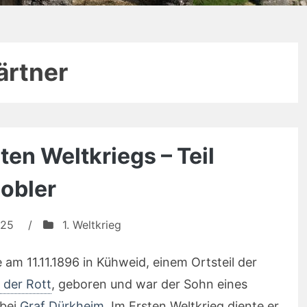
ärtner
en Weltkriegs – Teil
obler
025
/
1. Weltkrieg
am 11.11.1896 in Kühweid, einem Ortsteil der
 der Rott
, geboren und war der Sohn eines
 bei
Graf Dürkheim
. Im Ersten Weltkrieg diente er