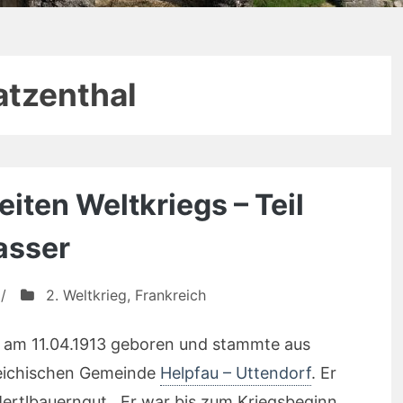
atzenthal
iten Weltkriegs – Teil
asser
/
2. Weltkrieg
,
Frankreich
e am 11.04.1913 geboren und stammte aus
rreichischen Gemeinde
Helpfau – Uttendorf
. Er
rtlbauerngut . Er war bis zum Kriegsbeginn