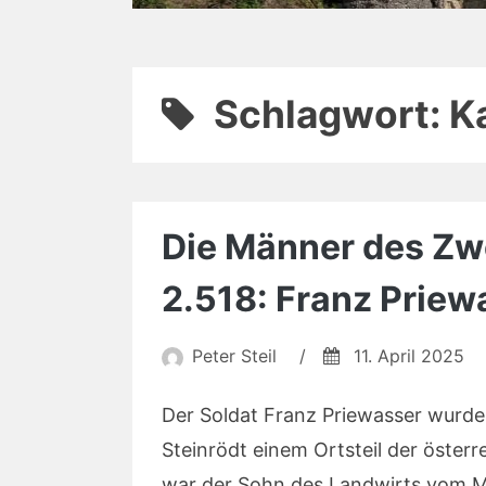
Schlagwort:
K
Die Männer des Zwe
2.518: Franz Priew
Peter Steil
/
11. April 2025
Der Soldat Franz Priewasser wurd
Steinrödt einem Ortsteil der öste
war der Sohn des Landwirts vom Me