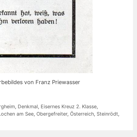
rbebildes von Franz Priewasser
rgheim
,
Denkmal
,
Eisernes Kreuz 2. Klasse
,
Lochen am See
,
Obergefreiter
,
Österreich
,
Steinrödt
,