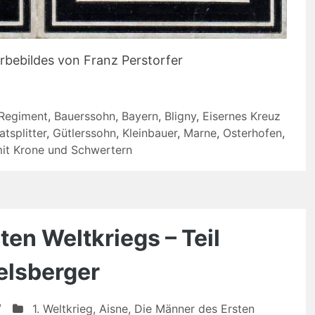
rbebildes von Franz Perstorfer
-Regiment
,
Bauerssohn
,
Bayern
,
Bligny
,
Eisernes Kreuz
tsplitter
,
Gütlerssohn
,
Kleinbauer
,
Marne
,
Osterhofen
,
mit Krone und Schwertern
en Weltkriegs – Teil
elsberger
/
1. Weltkrieg
,
Aisne
,
Die Männer des Ersten