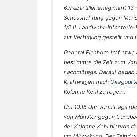
6./FußartillerieRegiment 13 – 
Schussrichtung gegen Müns
1/2 II. Landwehr-Infanteri
zur Verfügung gestellt und
General Eichhorn traf etwa 
bestimmte die Zeit zum Vor
nachmittags. Darauf begab
Kraftwagen nach
Giragoutt
Kolonne Kehl zu regeln.
Um 10.15 Uhr vormittags rüc
von Münster gegen Günsbac
der Kolonne Kehl hiervon d
um Mitwirkung. Der Feind w