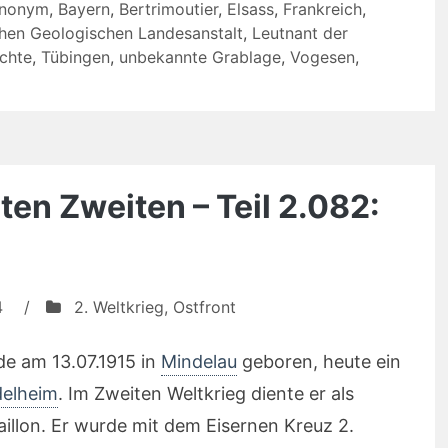
nonym
,
Bayern
,
Bertrimoutier
,
Elsass
,
Frankreich
,
chen Geologischen Landesanstalt
,
Leutnant der
chte
,
Tübingen
,
unbekannte Grablage
,
Vogesen
,
ten Zweiten – Teil 2.082:
4
/
2. Weltkrieg
,
Ostfront
e am 13.07.1915 in
Mindelau
geboren, heute ein
elheim
. Im Zweiten Weltkrieg diente er als
aillon. Er wurde mit dem Eisernen Kreuz 2.