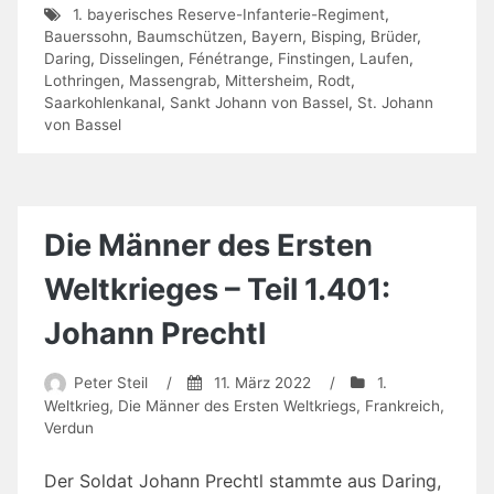
1. bayerisches Reserve-Infanterie-Regiment
,
Bauerssohn
,
Baumschützen
,
Bayern
,
Bisping
,
Brüder
,
Daring
,
Disselingen
,
Fénétrange
,
Finstingen
,
Laufen
,
Lothringen
,
Massengrab
,
Mittersheim
,
Rodt
,
Saarkohlenkanal
,
Sankt Johann von Bassel
,
St. Johann
von Bassel
Die Männer des Ersten
Weltkrieges – Teil 1.401:
Johann Prechtl
Peter Steil
/
11. März 2022
/
1.
Weltkrieg
,
Die Männer des Ersten Weltkriegs
,
Frankreich
,
Verdun
Der Soldat Johann Prechtl stammte aus Daring,