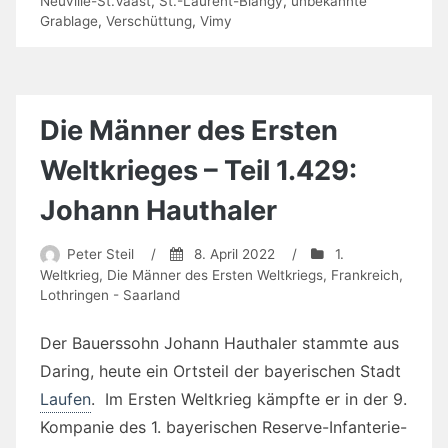
Neuville-St.Vaast
,
St.-Laurent-Blangy
,
unbekannte
Grablage
,
Verschüttung
,
Vimy
Die Männer des Ersten
Weltkrieges – Teil 1.429:
Johann Hauthaler
Peter Steil
/
8. April 2022
/
1.
Weltkrieg
,
Die Männer des Ersten Weltkriegs
,
Frankreich
,
Lothringen - Saarland
Der Bauerssohn Johann Hauthaler stammte aus
Daring, heute ein Ortsteil der bayerischen Stadt
Laufen
. Im Ersten Weltkrieg kämpfte er in der 9.
Kompanie des 1. bayerischen Reserve-Infanterie-