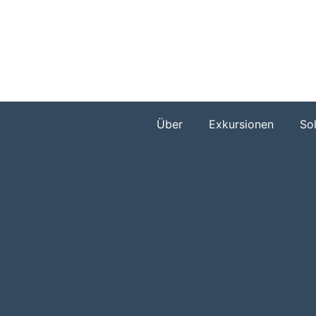
Zum
Inhalt
springen
Über
Exkursionen
So