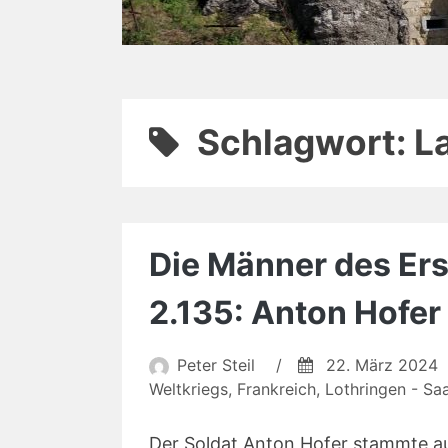
Schlagwort:
L
Die Männer des Erst
2.135: Anton Hofer
Peter Steil
/
22. März 2024
Weltkriegs
,
Frankreich
,
Lothringen - Sa
Der Soldat Anton Hofer stammte aus