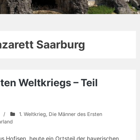
azarett Saarburg
en Weltkriegs – Teil
/
1. Weltkrieg
,
Die Männer des Ersten
arland
 Hofisen, heute ein Ortsteil der bayerischen