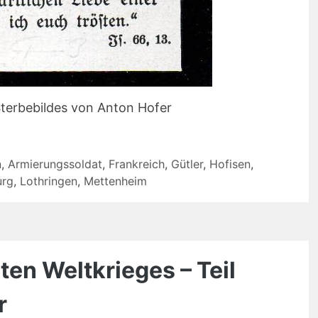
Sterbebildes von Anton Hofer
n
,
Armierungssoldat
,
Frankreich
,
Gütler
,
Hofisen
,
urg
,
Lothringen
,
Mettenheim
ten Weltkrieges – Teil
r