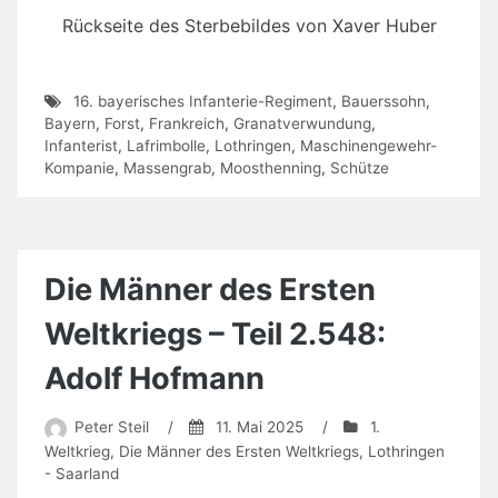
Rückseite des Sterbebildes von Xaver Huber
16. bayerisches Infanterie-Regiment
,
Bauerssohn
,
Bayern
,
Forst
,
Frankreich
,
Granatverwundung
,
Infanterist
,
Lafrimbolle
,
Lothringen
,
Maschinengewehr-
Kompanie
,
Massengrab
,
Moosthenning
,
Schütze
Die Männer des Ersten
Weltkriegs – Teil 2.548:
Adolf Hofmann
Peter Steil
/
11. Mai 2025
/
1.
Weltkrieg
,
Die Männer des Ersten Weltkriegs
,
Lothringen
- Saarland