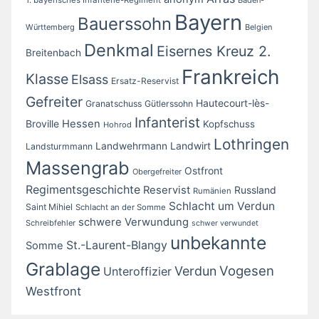
Bayern
Bauerssohn
Württemberg
Belgien
Denkmal
Eisernes Kreuz 2.
Breitenbach
Frankreich
Klasse
Elsass
Ersatz-Reservist
Gefreiter
Hautecourt-lès-
Granatschuss
Gütlerssohn
Infanterist
Broville
Hessen
Kopfschuss
Hohrod
Lothringen
Landwirt
Landwehrmann
Landsturmmann
Massengrab
Ostfront
Obergefreiter
Regimentsgeschichte
Reservist
Russland
Rumänien
Schlacht um Verdun
Saint Mihiel
Schlacht an der Somme
schwere Verwundung
Schreibfehler
schwer verwundet
unbekannte
St.-Laurent-Blangy
Somme
Grablage
Vogesen
Verdun
Unteroffizier
Westfront