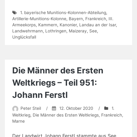
1. bayerische Munitions-Kolonnen-Abteilung
,
Artillerie-Munitions-Kolonne
,
Bayern
,
Frankreich
,
III.
Armeekorps
,
Kammern
,
Kanonier
,
Landau an der Isar
,
Landwehrmann
,
Lothringen
,
Maizeray
,
See
,
Unglücksfall
Die Männer des Ersten
Weltkriegs – Teil 951:
Johann Ferstl
Peter Steil
/
12. Oktober 2020
/
1.
Weltkrieg
,
Die Männer des Ersten Weltkriegs
,
Frankreich
,
Marne
Der Landwirt Johann Ferstl stammte aus See,