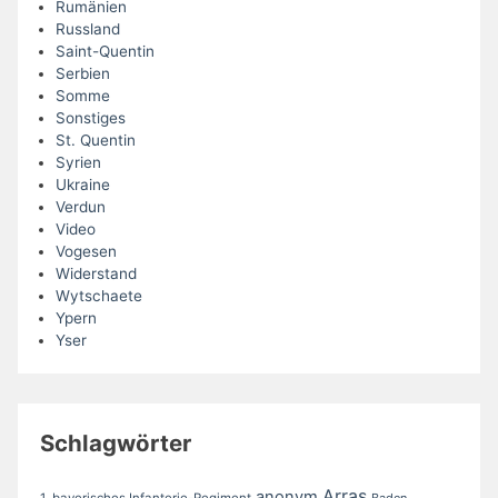
Rumänien
Russland
Saint-Quentin
Serbien
Somme
Sonstiges
St. Quentin
Syrien
Ukraine
Verdun
Video
Vogesen
Widerstand
Wytschaete
Ypern
Yser
Schlagwörter
Arras
anonym
1. bayerisches Infanterie-Regiment
Baden-