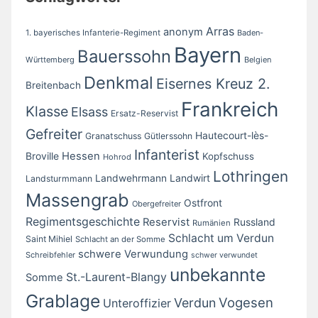
Arras
anonym
1. bayerisches Infanterie-Regiment
Baden-
Bayern
Bauerssohn
Württemberg
Belgien
Denkmal
Eisernes Kreuz 2.
Breitenbach
Frankreich
Klasse
Elsass
Ersatz-Reservist
Gefreiter
Hautecourt-lès-
Granatschuss
Gütlerssohn
Infanterist
Broville
Hessen
Kopfschuss
Hohrod
Lothringen
Landwirt
Landwehrmann
Landsturmmann
Massengrab
Ostfront
Obergefreiter
Regimentsgeschichte
Reservist
Russland
Rumänien
Schlacht um Verdun
Saint Mihiel
Schlacht an der Somme
schwere Verwundung
Schreibfehler
schwer verwundet
unbekannte
St.-Laurent-Blangy
Somme
Grablage
Vogesen
Verdun
Unteroffizier