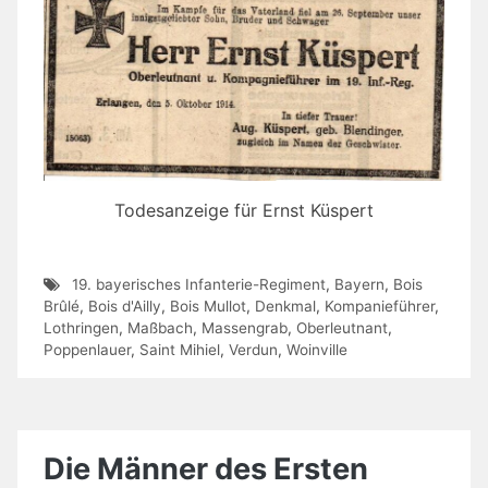
Todesanzeige für Ernst Küspert
19. bayerisches Infanterie-Regiment
,
Bayern
,
Bois
Brûlé
,
Bois d'Ailly
,
Bois Mullot
,
Denkmal
,
Kompanieführer
,
Lothringen
,
Maßbach
,
Massengrab
,
Oberleutnant
,
Poppenlauer
,
Saint Mihiel
,
Verdun
,
Woinville
Die Männer des Ersten