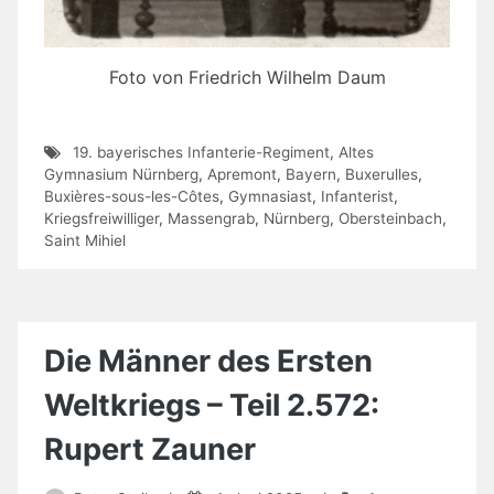
Foto von Friedrich Wilhelm Daum
19. bayerisches Infanterie-Regiment
,
Altes
Gymnasium Nürnberg
,
Apremont
,
Bayern
,
Buxerulles
,
Buxières-sous-les-Côtes
,
Gymnasiast
,
Infanterist
,
Kriegsfreiwilliger
,
Massengrab
,
Nürnberg
,
Obersteinbach
,
Saint Mihiel
Die Männer des Ersten
Weltkriegs – Teil 2.572:
Rupert Zauner