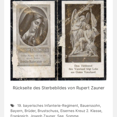
Rückseite des Sterbebildes von Rupert Zauner
19. bayerisches Infanterie-Regiment
,
Bauerssohn
,
Bayern
,
Brüder
,
Brustschuss
,
Eisernes Kreuz 2. Klasse
,
Frankreich
,
Joseph Zauner
,
See
,
Somme
,