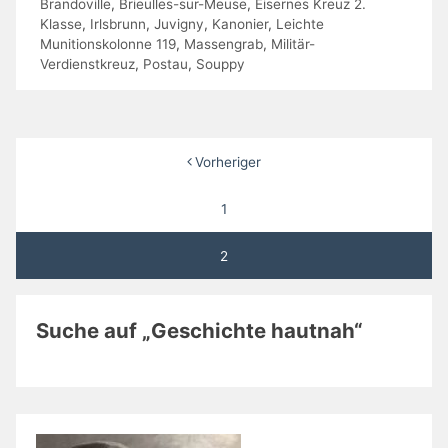
Brandoville
,
Brieulles-sur-Meuse
,
Eisernes Kreuz 2.
Klasse
,
Irlsbrunn
,
Juvigny
,
Kanonier
,
Leichte
Munitionskolonne 119
,
Massengrab
,
Militär-
Verdienstkreuz
,
Postau
,
Souppy
Seitennummerierung
Vorheriger
der
1
Beiträge
2
Suche auf „Geschichte hautnah“