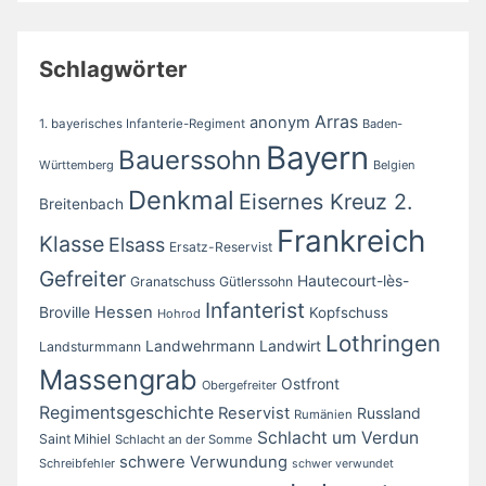
Schlagwörter
Arras
anonym
1. bayerisches Infanterie-Regiment
Baden-
Bayern
Bauerssohn
Württemberg
Belgien
Denkmal
Eisernes Kreuz 2.
Breitenbach
Frankreich
Klasse
Elsass
Ersatz-Reservist
Gefreiter
Hautecourt-lès-
Granatschuss
Gütlerssohn
Infanterist
Broville
Hessen
Kopfschuss
Hohrod
Lothringen
Landwirt
Landwehrmann
Landsturmmann
Massengrab
Ostfront
Obergefreiter
Regimentsgeschichte
Reservist
Russland
Rumänien
Schlacht um Verdun
Saint Mihiel
Schlacht an der Somme
schwere Verwundung
Schreibfehler
schwer verwundet