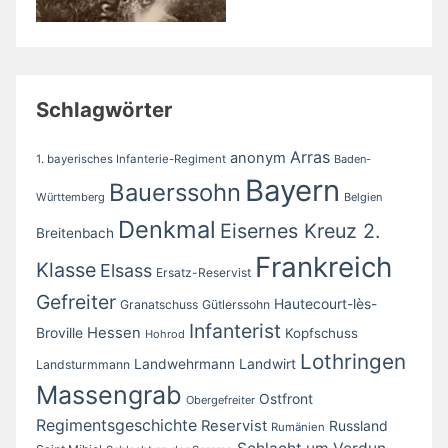
Schlagwörter
Arras
anonym
1. bayerisches Infanterie-Regiment
Baden-
Bayern
Bauerssohn
Württemberg
Belgien
Denkmal
Eisernes Kreuz 2.
Breitenbach
Frankreich
Klasse
Elsass
Ersatz-Reservist
Gefreiter
Hautecourt-lès-
Granatschuss
Gütlerssohn
Infanterist
Broville
Hessen
Kopfschuss
Hohrod
Lothringen
Landwirt
Landwehrmann
Landsturmmann
Massengrab
Ostfront
Obergefreiter
Regimentsgeschichte
Reservist
Russland
Rumänien