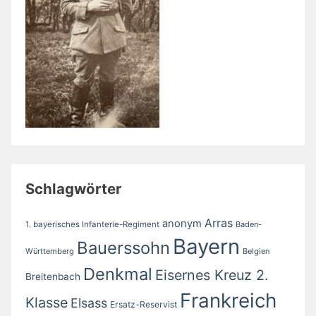
Schlagwörter
Arras
anonym
1. bayerisches Infanterie-Regiment
Baden-
Bayern
Bauerssohn
Württemberg
Belgien
Denkmal
Eisernes Kreuz 2.
Breitenbach
Frankreich
Klasse
Elsass
Ersatz-Reservist