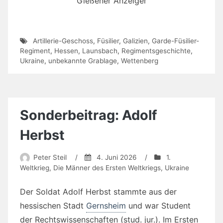
Gießener Anzeiger
Artillerie-Geschoss
,
Füsilier
,
Galizien
,
Garde-Füsilier-
Regiment
,
Hessen
,
Launsbach
,
Regimentsgeschichte
,
Ukraine
,
unbekannte Grablage
,
Wettenberg
Sonderbeitrag: Adolf
Herbst
Peter Steil
/
4. Juni 2026
/
1.
Weltkrieg
,
Die Männer des Ersten Weltkriegs
,
Ukraine
Der Soldat Adolf Herbst stammte aus der
hessischen Stadt
Gernsheim
und war Student
der Rechtswissenschaften (stud. jur.). Im Ersten